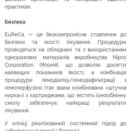
практиках.
Безпека
EuReCa — це безкомпромісне ставлення до
безпеки та якості лікування. Процедури
проводяться на обладнані та з використанням
одноразових матеріалів виробництва Nipro
Corporation (Японія), що дозволяє досягти
найвищих показників якості, а комбінація
процедури гемодіалізу/гемодіафільтрації з
гемоперфузією (так звана комбінована «штучна
нирка») з картриджами, що містять іонообмінну
смолу забезпечує найкращі результати
лікування.
У клініці реалізований системний підхід до
забезпечення якості і безпеки.