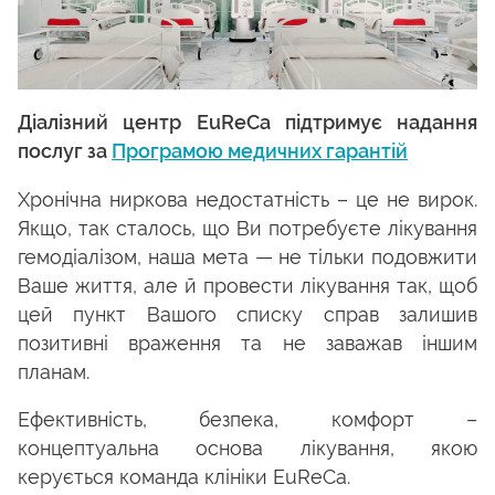
Діалізний центр EuReCa підтримує надання
послуг за
Програмою медичних гарантій
Хронічна ниркова недостатність – це не вирок.
Якщо, так сталось, що Ви потребуєте лікування
гемодіалізом, наша мета — не тільки подовжити
Ваше життя, але й провести лікування так, щоб
цей пункт Вашого списку справ залишив
позитивні враження та не заважав іншим
планам.
Ефективність, безпека, комфорт –
концептуальна основа лікування, якою
керується команда клініки EuReCa.