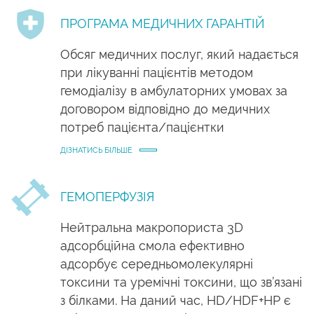
ПРОГРАМА МЕДИЧНИХ ГАРАНТІЙ
Обсяг медичних послуг, який надається
при лікуванні пацієнтів методом
гемодіалізу в амбулаторних умовах за
договором відповідно до медичних
потреб пацієнта/пацієнтки
ДІЗНАТИСЬ БІЛЬШЕ
ГЕМОПЕРФУЗІЯ
Нейтральна макропориста 3D
адсорбційна смола ефективно
адсорбує середньомолекулярні
токсини та уремічні токсини, що зв’язані
з білками. На даний час, HD/HDF+HP є