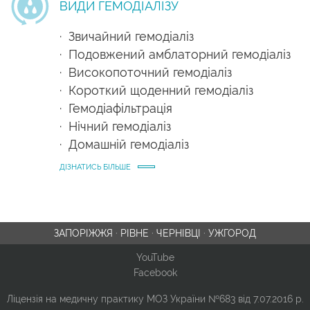
ВИДИ ГЕМОДІАЛІЗУ
· Звичайний гемодіаліз
· Подовжений амблаторний гемодіаліз
· Високопоточний гемодіаліз
· Короткий щоденний гемодіаліз
· Гемодіафільтрація
· Нічний гемодіаліз
· Домашній гемодіаліз
ДІЗНАТИСЬ БІЛЬШЕ
ЗАПОРІЖЖЯ
·
РІВНЕ
·
ЧЕРНІВЦІ
·
УЖГОРОД
YouTube
Facebook
Ліцензія на медичну практику МОЗ України №683 від 7.07.2016 р.