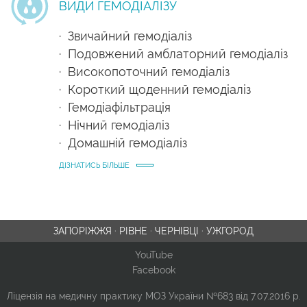
ВИДИ ГЕМОДІАЛІЗУ
· Звичайний гемодіаліз
· Подовжений амблаторний гемодіаліз
· Високопоточний гемодіаліз
· Короткий щоденний гемодіаліз
· Гемодіафільтрація
· Нічний гемодіаліз
· Домашній гемодіаліз
ДІЗНАТИСЬ БІЛЬШЕ
ЗАПОРІЖЖЯ
·
РІВНЕ
·
ЧЕРНІВЦІ
·
УЖГОРОД
YouTube
Facebook
Ліцензія на медичну практику МОЗ України №683 від 7.07.2016 р.