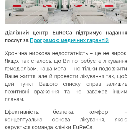
Діалізний центр EuReCa підтримує надання
послуг за
Програмою медичних гарантій
Хронічна ниркова недостатність – це не вирок.
Якщо, так сталось, що Ви потребуєте лікування
гемодіалізом, наша мета — не тільки подовжити
Ваше життя, але й провести лікування так, щоб
цей пункт Вашого списку справ залишив
позитивні враження та не заважав іншим
планам.
Ефективність, безпека, комфорт –
концептуальна основа лікування, якою
керується команда клініки EuReCa.