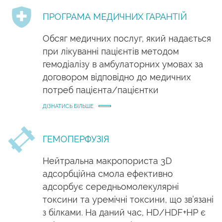
ПРОГРАМА МЕДИЧНИХ ГАРАНТІЙ
Обсяг медичних послуг, який надається
при лікуванні пацієнтів методом
гемодіалізу в амбулаторних умовах за
договором відповідно до медичних
потреб пацієнта/пацієнтки
ДІЗНАТИСЬ БІЛЬШЕ
ГЕМОПЕРФУЗІЯ
Нейтральна макропориста 3D
адсорбційна смола ефективно
адсорбує середньомолекулярні
токсини та уремічні токсини, що зв’язані
з білками. На даний час, HD/HDF+HP є