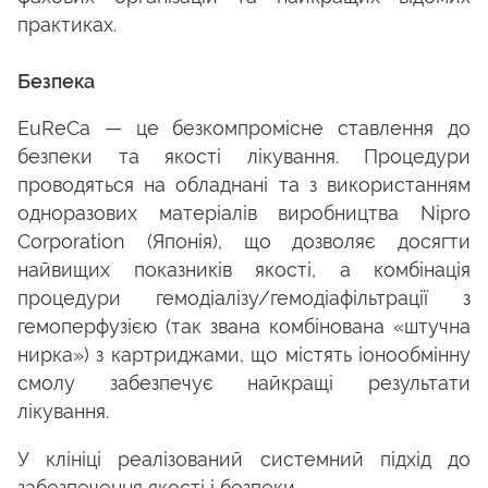
практиках.
Безпека
EuReCa — це безкомпромісне ставлення до
безпеки та якості лікування. Процедури
проводяться на обладнані та з використанням
одноразових матеріалів виробництва Nipro
Corporation (Японія), що дозволяє досягти
найвищих показників якості, а комбінація
процедури гемодіалізу/гемодіафільтрації з
гемоперфузією (так звана комбінована «штучна
нирка») з картриджами, що містять іонообмінну
смолу забезпечує найкращі результати
лікування.
У клініці реалізований системний підхід до
забезпечення якості і безпеки.