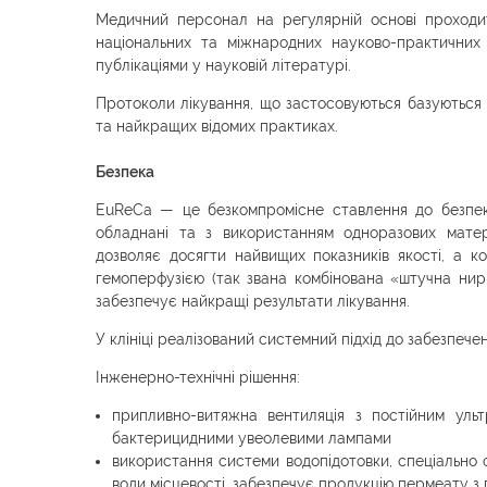
Медичний персонал на регулярній основі проходи
національних та міжнародних науково-практичних 
публікаціями у науковій літературі.
Протоколи лікування, що застосовуються базуються 
та найкращих відомих практиках.
Безпека
EuReCa — це безкомпромісне ставлення до безпеки
обладнані та з використанням одноразових матері
дозволяє досягти найвищих показників якості, а ком
гемоперфузією (так звана комбінована «штучна нир
забезпечує найкращі результати лікування.
У клініці реалізований системний підхід до забезпечен
Інженерно-технічні рішення:
припливно-витяжна вентиляція з постійним ульт
бактерицидними увеолевими лампами
використання системи водопідотовки, спеціально
води місцевості, забезпечує продукцію пермеату з