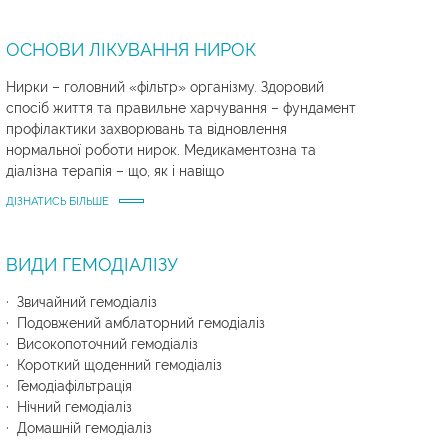
ОСНОВИ ЛІКУВАННЯ НИРОК
Нирки – головний «фільтр» організму. Здоровий
спосіб життя та правильне харчування – фундамент
профілактики захворювань та відновлення
нормальної роботи нирок. Медикаментозна та
діалізна терапія – що, як і навіщо
ДІЗНАТИСЬ БІЛЬШЕ
ВИДИ ГЕМОДІАЛІЗУ
· Звичайний гемодіаліз
· Подовжений амблаторний гемодіаліз
· Високопоточний гемодіаліз
· Короткий щоденний гемодіаліз
· Гемодіафільтрація
· Нічний гемодіаліз
· Домашній гемодіаліз