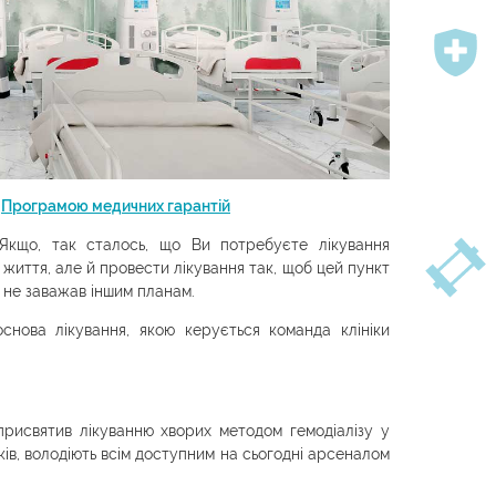
а
Програмою медичних гарантій
Якщо, так сталось, що Ви потребуєте лікування
життя, але й провести лікування так, щоб цей пункт
 не заважав іншим планам.
снова лікування, якою керується команда клініки
 присвятив лікуванню хворих методом гемодіалізу у
ів, володіють всім доступним на сьогодні арсеналом