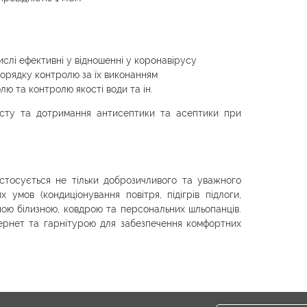
числі ефективні у відношенні у коронавірусу
 порядку контролю за їх виконанням
лю та контролю якості води та ін.
исту та дотримання антисептики та асептики при
стосується не тільки доброзичливого та уважного
 умов (кондиціонування повітря, підігрів підлоги,
ною білизною, ковдрою та персональних шльопанців.
ернет та гарнітурою для забезпечення комфортних