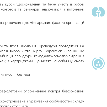
ть курси удосконалення та бере участь в роботі
конгресів та семінарів, знайомиться з поточними
на рекомендаціях міжнародних фахових організацій
 та якості лікування. Процедури проводяться на
алів виробництва Nipro Corporation (Японія), що
бінація процедури гемодіалізу/гемодіафільтрації з
ка») з картриджами, що містять іонообмінну смолу
ня якості і безпеки.
рафіолетовим опроміненням повітря безозоновими
 сконструйована з урахування особливостей складу
 провідністю 1 мСм