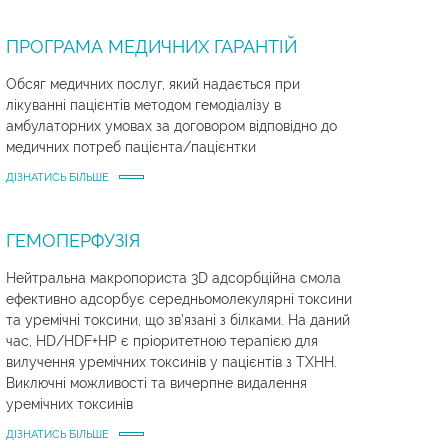
ПРОГРАМА МЕДИЧНИХ ГАРАНТІЙ
Обсяг медичних послуг, який надається при
лікуванні пацієнтів методом гемодіалізу в
амбулаторних умовах за договором відповідно до
медичних потреб пацієнта/пацієнтки
ДІЗНАТИСЬ БІЛЬШЕ
ГЕМОПЕРФУЗІЯ
Нейтральна макропориста 3D адсорбційна смола
ефективно адсорбує середньомолекулярні токсини
та уремічні токсини, що зв’язані з білками. На даний
час, HD/HDF+HP є пріоритетною терапією для
вилучення уремічних токсинів у пацієнтів з ТХНН.
Виключні можливості та вичерпне видалення
уремічних токсинів
ДІЗНАТИСЬ БІЛЬШЕ