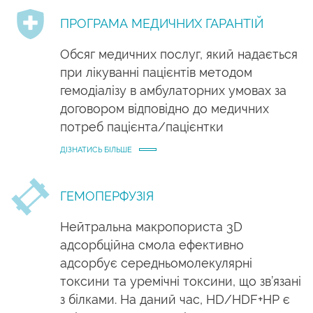
ПРОГРАМА МЕДИЧНИХ ГАРАНТІЙ
Обсяг медичних послуг, який надається
при лікуванні пацієнтів методом
гемодіалізу в амбулаторних умовах за
договором відповідно до медичних
потреб пацієнта/пацієнтки
ДІЗНАТИСЬ БІЛЬШЕ
ГЕМОПЕРФУЗІЯ
Нейтральна макропориста 3D
адсорбційна смола ефективно
адсорбує середньомолекулярні
токсини та уремічні токсини, що зв’язані
з білками. На даний час, HD/HDF+HP є