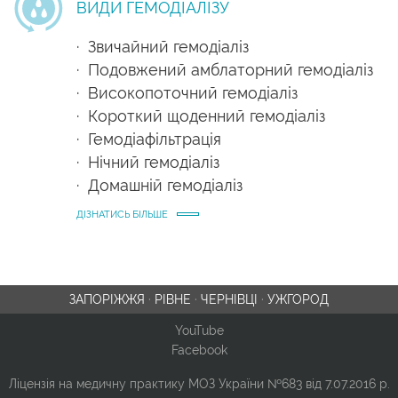
ВИДИ ГЕМОДІАЛІЗУ
· Звичайний гемодіаліз
· Подовжений амблаторний гемодіаліз
· Високопоточний гемодіаліз
· Короткий щоденний гемодіаліз
· Гемодіафільтрація
· Нічний гемодіаліз
· Домашній гемодіаліз
ДІЗНАТИСЬ БІЛЬШЕ
ЗАПОРІЖЖЯ
·
РІВНЕ
·
ЧЕРНІВЦІ
·
УЖГОРОД
YouTube
Facebook
Ліцензія на медичну практику МОЗ України №683 від 7.07.2016 р.