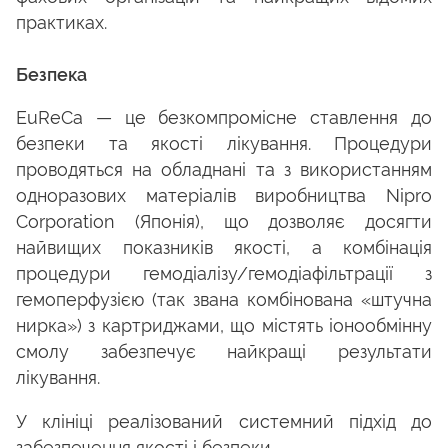
практиках.
Безпека
EuReCa — це безкомпромісне ставлення до
безпеки та якості лікування. Процедури
проводяться на обладнані та з використанням
одноразових матеріалів виробництва Nipro
Corporation (Японія), що дозволяє досягти
найвищих показників якості, а комбінація
процедури гемодіалізу/гемодіафільтрації з
гемоперфузією (так звана комбінована «штучна
нирка») з картриджами, що містять іонообмінну
смолу забезпечує найкращі результати
лікування.
У клініці реалізований системний підхід до
забезпечення якості і безпеки.