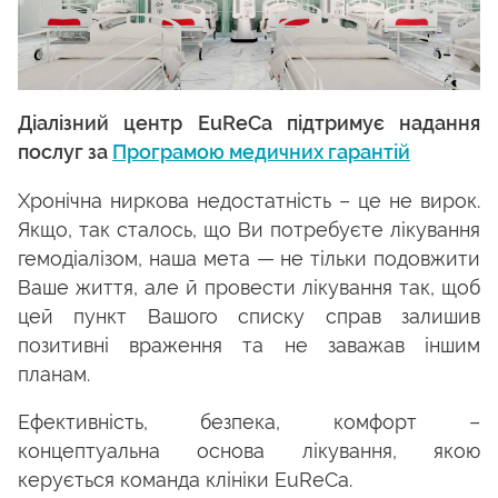
Діалізний центр EuReCa підтримує надання
послуг за
Програмою медичних гарантій
Хронічна ниркова недостатність – це не вирок.
Якщо, так сталось, що Ви потребуєте лікування
гемодіалізом, наша мета — не тільки подовжити
Ваше життя, але й провести лікування так, щоб
цей пункт Вашого списку справ залишив
позитивні враження та не заважав іншим
планам.
Ефективність, безпека, комфорт –
концептуальна основа лікування, якою
керується команда клініки EuReCa.