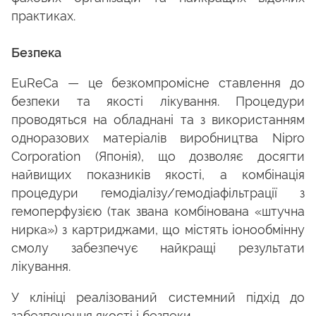
практиках.
Безпека
EuReCa — це безкомпромісне ставлення до
безпеки та якості лікування. Процедури
проводяться на обладнані та з використанням
одноразових матеріалів виробництва Nipro
Corporation (Японія), що дозволяє досягти
найвищих показників якості, а комбінація
процедури гемодіалізу/гемодіафільтрації з
гемоперфузією (так звана комбінована «штучна
нирка») з картриджами, що містять іонообмінну
смолу забезпечує найкращі результати
лікування.
У клініці реалізований системний підхід до
забезпечення якості і безпеки.