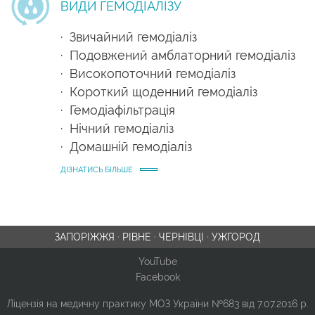
ВИДИ ГЕМОДІАЛІЗУ
· Звичайний гемодіаліз
· Подовжений амблаторний гемодіаліз
· Високопоточний гемодіаліз
· Короткий щоденний гемодіаліз
· Гемодіафільтрація
· Нічний гемодіаліз
· Домашній гемодіаліз
ДІЗНАТИСЬ БІЛЬШЕ
ЗАПОРІЖЖЯ
·
РІВНЕ
·
ЧЕРНІВЦІ
·
УЖГОРОД
YouTube
Facebook
Ліцензія на медичну практику МОЗ України №683 від 7.07.2016 р.