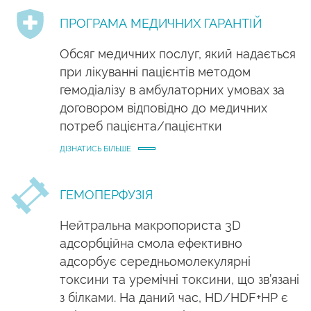
ПРОГРАМА МЕДИЧНИХ ГАРАНТІЙ
Обсяг медичних послуг, який надається
при лікуванні пацієнтів методом
гемодіалізу в амбулаторних умовах за
договором відповідно до медичних
потреб пацієнта/пацієнтки
ДІЗНАТИСЬ БІЛЬШЕ
ГЕМОПЕРФУЗІЯ
Нейтральна макропориста 3D
адсорбційна смола ефективно
адсорбує середньомолекулярні
токсини та уремічні токсини, що зв’язані
з білками. На даний час, HD/HDF+HP є