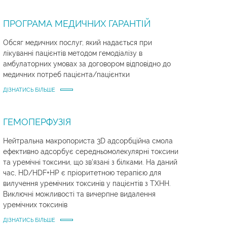
ПРОГРАМА МЕДИЧНИХ ГАРАНТІЙ
Обсяг медичних послуг, який надається при
лікуванні пацієнтів методом гемодіалізу в
амбулаторних умовах за договором відповідно до
медичних потреб пацієнта/пацієнтки
ДІЗНАТИСЬ БІЛЬШЕ
ГЕМОПЕРФУЗІЯ
Нейтральна макропориста 3D адсорбційна смола
ефективно адсорбує середньомолекулярні токсини
та уремічні токсини, що зв’язані з білками. На даний
час, HD/HDF+HP є пріоритетною терапією для
вилучення уремічних токсинів у пацієнтів з ТХНН.
Виключні можливості та вичерпне видалення
уремічних токсинів
ДІЗНАТИСЬ БІЛЬШЕ