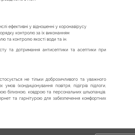
числі ефективні у відношенні у коронавірусу
 порядку контролю за їх виконанням
лю та контролю якості води та ін.
исту та дотримання антисептики та асептики при
стосується не тільки доброзичливого та уважного
 умов (кондиціонування повітря, підігрів підлоги,
ною білизною, ковдрою та персональних шльопанців.
ернет та гарнітурою для забезпечення комфортних