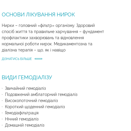
ОСНОВИ ЛІКУВАННЯ НИРОК
Нирки – головний «фільтр» організму. Здоровий
спосіб життя та правильне харчування – фундамент
профілактики захворювань та відновлення
нормальної роботи нирок. Медикаментозна та
діалізна терапія – що, як і навіщо
ДІЗНАТИСЬ БІЛЬШЕ
ВИДИ ГЕМОДІАЛІЗУ
· Звичайний гемодіаліз
· Подовжений амблаторний гемодіаліз
· Високопоточний гемодіаліз
· Короткий щоденний гемодіаліз
· Гемодіафільтрація
· Нічний гемодіаліз
· Домашній гемодіаліз