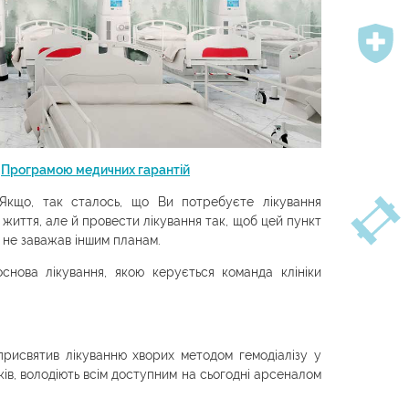
а
Програмою медичних гарантій
Якщо, так сталось, що Ви потребуєте лікування
життя, але й провести лікування так, щоб цей пункт
 не заважав іншим планам.
снова лікування, якою керується команда клініки
 присвятив лікуванню хворих методом гемодіалізу у
ів, володіють всім доступним на сьогодні арсеналом