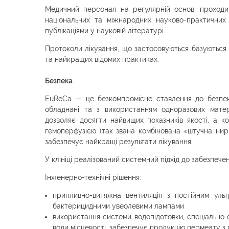
Медичний персонал на регулярній основі проходи
національних та міжнародних науково-практичних 
публікаціями у науковій літературі.
Протоколи лікування, що застосовуються базуються 
та найкращих відомих практиках.
Безпека
EuReCa — це безкомпромісне ставлення до безпеки
обладнані та з використанням одноразових матері
дозволяє досягти найвищих показників якості, а ком
гемоперфузією (так звана комбінована «штучна нир
забезпечує найкращі результати лікування.
У клініці реалізований системний підхід до забезпечен
Інженерно-технічні рішення:
припливно-витяжна вентиляція з постійним ульт
бактерицидними увеолевими лампами
використання системи водопідотовки, спеціально
води місцевості, забезпечує продукцію пермеату з