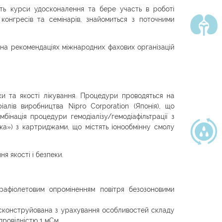
ть курси удосконалення та бере участь в роботі
конгресів та семінарів, знайомиться з поточними
на рекомендаціях міжнародних фахових організацій
 та якості лікування. Процедури проводяться на
алів виробництва Nipro Corporation (Японія), що
бінація процедури гемодіалізу/гемодіафільтрації з
ка») з картриджами, що містять іонообмінну смолу
ня якості і безпеки.
рафіолетовим опроміненням повітря безозоновими
 сконструйована з урахування особливостей складу
 провідністю 1 мСм