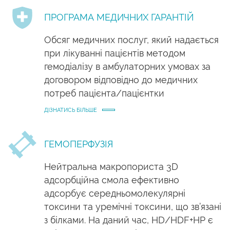
ПРОГРАМА МЕДИЧНИХ ГАРАНТІЙ
Обсяг медичних послуг, який надається
при лікуванні пацієнтів методом
гемодіалізу в амбулаторних умовах за
договором відповідно до медичних
потреб пацієнта/пацієнтки
ДІЗНАТИСЬ БІЛЬШЕ
ГЕМОПЕРФУЗІЯ
Нейтральна макропориста 3D
адсорбційна смола ефективно
адсорбує середньомолекулярні
токсини та уремічні токсини, що зв’язані
з білками. На даний час, HD/HDF+HP є