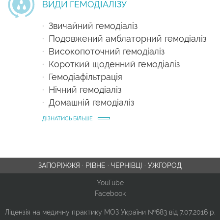
ВИДИ ГЕМОДІАЛІЗУ
· Звичайний гемодіаліз
· Подовжений амблаторний гемодіаліз
· Високопоточний гемодіаліз
· Короткий щоденний гемодіаліз
· Гемодіафільтрація
· Нічний гемодіаліз
· Домашній гемодіаліз
ДІЗНАТИСЬ БІЛЬШЕ
ЗАПОРІЖЖЯ
·
РІВНЕ
·
ЧЕРНІВЦІ
·
УЖГОРОД
YouTube
Facebook
Ліцензія на медичну практику МОЗ України №683 від 7.07.2016 р.