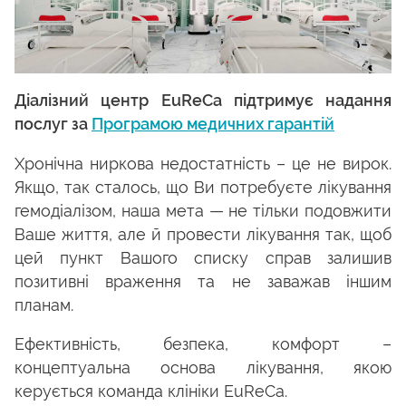
Діалізний центр EuReCa підтримує надання
послуг за
Програмою медичних гарантій
Хронічна ниркова недостатність – це не вирок.
Якщо, так сталось, що Ви потребуєте лікування
гемодіалізом, наша мета — не тільки подовжити
Ваше життя, але й провести лікування так, щоб
цей пункт Вашого списку справ залишив
позитивні враження та не заважав іншим
планам.
Ефективність, безпека, комфорт –
концептуальна основа лікування, якою
керується команда клініки EuReCa.