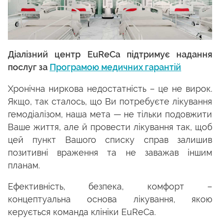
Діалізний центр EuReCa підтримує надання
послуг за
Програмою медичних гарантій
Хронічна ниркова недостатність – це не вирок.
Якщо, так сталось, що Ви потребуєте лікування
гемодіалізом, наша мета — не тільки подовжити
Ваше життя, але й провести лікування так, щоб
цей пункт Вашого списку справ залишив
позитивні враження та не заважав іншим
планам.
Ефективність, безпека, комфорт –
концептуальна основа лікування, якою
керується команда клініки EuReCa.