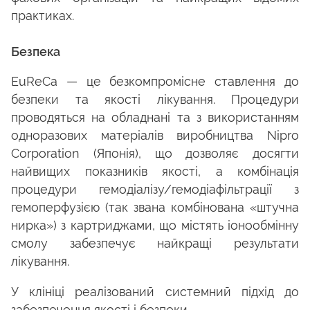
практиках.
Безпека
EuReCa — це безкомпромісне ставлення до
безпеки та якості лікування. Процедури
проводяться на обладнані та з використанням
одноразових матеріалів виробництва Nipro
Corporation (Японія), що дозволяє досягти
найвищих показників якості, а комбінація
процедури гемодіалізу/гемодіафільтрації з
гемоперфузією (так звана комбінована «штучна
нирка») з картриджами, що містять іонообмінну
смолу забезпечує найкращі результати
лікування.
У клініці реалізований системний підхід до
забезпечення якості і безпеки.