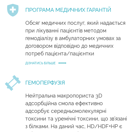
ПРОГРАМА МЕДИЧНИХ ГАРАНТІЙ
Обсяг медичних послуг, який надається
при лікуванні пацієнтів методом
гемодіалізу в амбулаторних умовах за
договором відповідно до медичних
потреб пацієнта/пацієнтки
ДІЗНАТИСЬ БІЛЬШЕ
ГЕМОПЕРФУЗІЯ
Нейтральна макропориста 3D
адсорбційна смола ефективно
адсорбує середньомолекулярні
токсини та уремічні токсини, що зв’язані
з білками. На даний час, HD/HDF+HP є