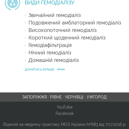
ВИДИ ГЕМОДІАЛІЗУ
· Звичайний гемодіаліз
· Подовжений амблаторний гемодіаліз
· Високопоточний гемодіаліз
· Короткий щоденний гемодіаліз
· Гемодіафільтрація
· Нічний гемодіаліз
· Домашній гемодіаліз
ДІЗНАТИСЬ БІЛЬШЕ
ЗАПОРІЖЖЯ
·
РІВНЕ
·
ЧЕРНІВЦІ
·
УЖГОРОД
YouTube
Facebook
Ліцензія на медичну практику МОЗ України №683 від 7.07.2016 р.