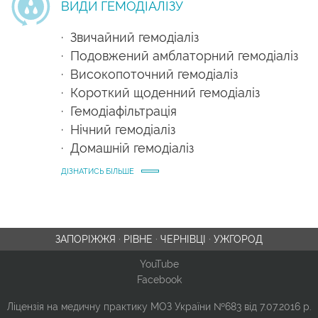
ВИДИ ГЕМОДІАЛІЗУ
· Звичайний гемодіаліз
· Подовжений амблаторний гемодіаліз
· Високопоточний гемодіаліз
· Короткий щоденний гемодіаліз
· Гемодіафільтрація
· Нічний гемодіаліз
· Домашній гемодіаліз
ДІЗНАТИСЬ БІЛЬШЕ
ЗАПОРІЖЖЯ
·
РІВНЕ
·
ЧЕРНІВЦІ
·
УЖГОРОД
YouTube
Facebook
Ліцензія на медичну практику МОЗ України №683 від 7.07.2016 р.