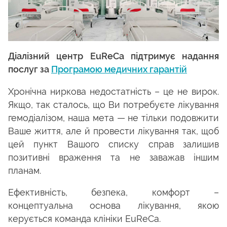
Діалізний центр EuReCa підтримує надання
послуг за
Програмою медичних гарантій
Хронічна ниркова недостатність – це не вирок.
Якщо, так сталось, що Ви потребуєте лікування
гемодіалізом, наша мета — не тільки подовжити
Ваше життя, але й провести лікування так, щоб
цей пункт Вашого списку справ залишив
позитивні враження та не заважав іншим
планам.
Ефективність, безпека, комфорт –
концептуальна основа лікування, якою
керується команда клініки EuReCa.