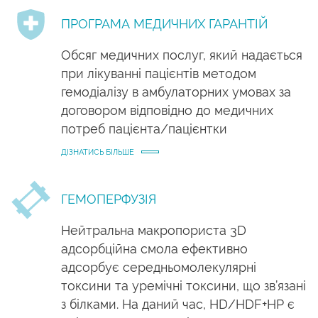
ПРОГРАМА МЕДИЧНИХ ГАРАНТІЙ
Обсяг медичних послуг, який надається
при лікуванні пацієнтів методом
гемодіалізу в амбулаторних умовах за
договором відповідно до медичних
потреб пацієнта/пацієнтки
ДІЗНАТИСЬ БІЛЬШЕ
ГЕМОПЕРФУЗІЯ
Нейтральна макропориста 3D
адсорбційна смола ефективно
адсорбує середньомолекулярні
токсини та уремічні токсини, що зв’язані
з білками. На даний час, HD/HDF+HP є