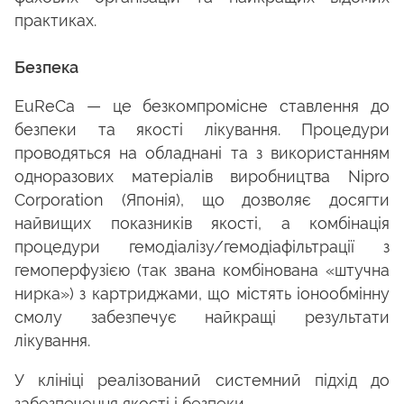
практиках.
Безпека
EuReCa — це безкомпромісне ставлення до
безпеки та якості лікування. Процедури
проводяться на обладнані та з використанням
одноразових матеріалів виробництва Nipro
Corporation (Японія), що дозволяє досягти
найвищих показників якості, а комбінація
процедури гемодіалізу/гемодіафільтрації з
гемоперфузією (так звана комбінована «штучна
нирка») з картриджами, що містять іонообмінну
смолу забезпечує найкращі результати
лікування.
У клініці реалізований системний підхід до
забезпечення якості і безпеки.